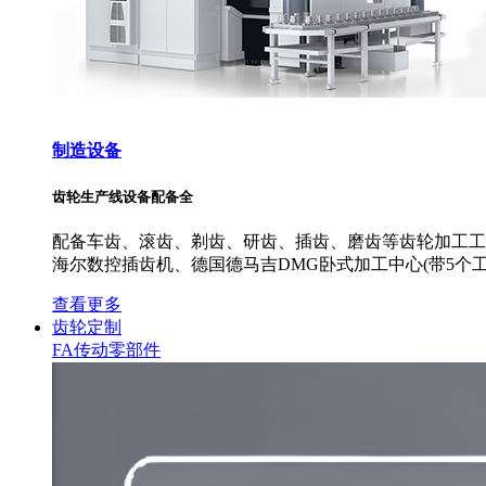
制造设备
齿轮生产线设备配备全
配备车齿、滚齿、剃齿、研齿、插齿、磨齿等齿轮加工工艺
海尔数控插齿机、德国德马吉DMG卧式加工中心(带5个工
查看更多
齿轮定制
FA传动零部件