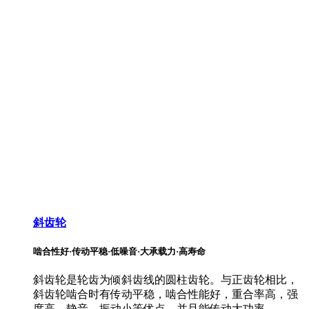
斜齿轮
啮合性好·传动平稳·低噪音·大承载力·高寿命
斜齿轮是轮齿为倾斜齿线的圆柱齿轮。与正齿轮相比，
斜齿轮啮合时有传动平稳，啮合性能好，重合率高，强
度高，静音，振动小等优点，并且能传动大功率。