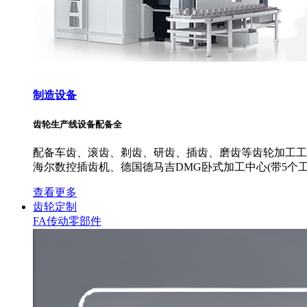
制造设备
齿轮生产线设备配备全
配备车齿、滚齿、剃齿、研齿、插齿、磨齿等齿轮加工工艺
海尔数控插齿机、德国德马吉DMG卧式加工中心(带5个工
查看更多
齿轮定制
FA传动零部件