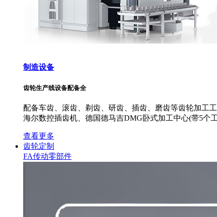
制造设备
齿轮生产线设备配备全
配备车齿、滚齿、剃齿、研齿、插齿、磨齿等齿轮加工工艺
海尔数控插齿机、德国德马吉DMG卧式加工中心(带5个工
查看更多
齿轮定制
FA传动零部件