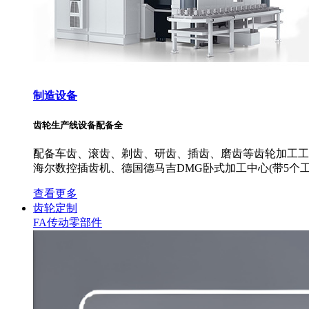
制造设备
齿轮生产线设备配备全
配备车齿、滚齿、剃齿、研齿、插齿、磨齿等齿轮加工工艺
海尔数控插齿机、德国德马吉DMG卧式加工中心(带5个工
查看更多
齿轮定制
FA传动零部件