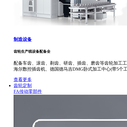
制造设备
齿轮生产线设备配备全
配备车齿、滚齿、剃齿、研齿、插齿、磨齿等齿轮加工工艺
海尔数控插齿机、德国德马吉DMG卧式加工中心(带5个工
查看更多
齿轮定制
FA传动零部件