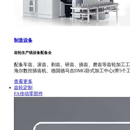
制造设备
齿轮生产线设备配备全
配备车齿、滚齿、剃齿、研齿、插齿、磨齿等齿轮加工工艺
海尔数控插齿机、德国德马吉DMG卧式加工中心(带5个工
查看更多
齿轮定制
FA传动零部件