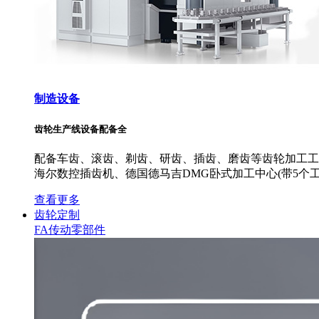
制造设备
齿轮生产线设备配备全
配备车齿、滚齿、剃齿、研齿、插齿、磨齿等齿轮加工工艺
海尔数控插齿机、德国德马吉DMG卧式加工中心(带5个工
查看更多
齿轮定制
FA传动零部件