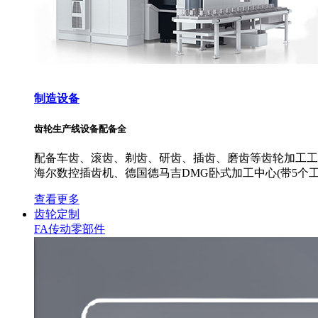
制造设备
齿轮生产线设备配备全
配备车齿、滚齿、剃齿、研齿、插齿、磨齿等齿轮加工工艺
海尔数控插齿机、德国德马吉DMG卧式加工中心(带5个工
查看更多
齿轮定制
FA传动零部件