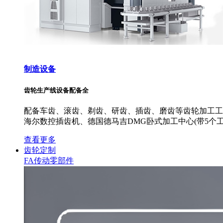
制造设备
齿轮生产线设备配备全
配备车齿、滚齿、剃齿、研齿、插齿、磨齿等齿轮加工工艺
海尔数控插齿机、德国德马吉DMG卧式加工中心(带5个工
查看更多
齿轮定制
FA传动零部件