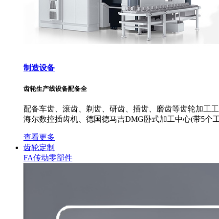
制造设备
齿轮生产线设备配备全
配备车齿、滚齿、剃齿、研齿、插齿、磨齿等齿轮加工工艺
海尔数控插齿机、德国德马吉DMG卧式加工中心(带5个工
查看更多
齿轮定制
FA传动零部件