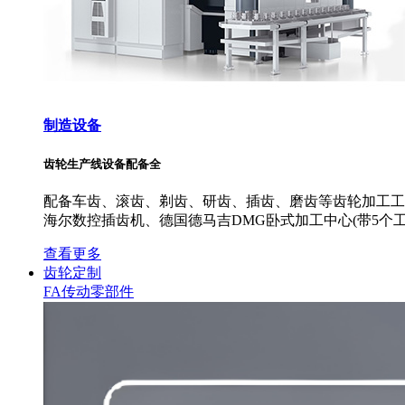
制造设备
齿轮生产线设备配备全
配备车齿、滚齿、剃齿、研齿、插齿、磨齿等齿轮加工工艺
海尔数控插齿机、德国德马吉DMG卧式加工中心(带5个工
查看更多
齿轮定制
FA传动零部件