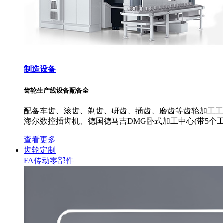
制造设备
齿轮生产线设备配备全
配备车齿、滚齿、剃齿、研齿、插齿、磨齿等齿轮加工工艺
海尔数控插齿机、德国德马吉DMG卧式加工中心(带5个工
查看更多
齿轮定制
FA传动零部件