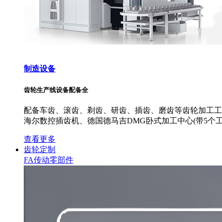
制造设备
齿轮生产线设备配备全
配备车齿、滚齿、剃齿、研齿、插齿、磨齿等齿轮加工工艺
海尔数控插齿机、德国德马吉DMG卧式加工中心(带5个工
查看更多
齿轮定制
FA传动零部件