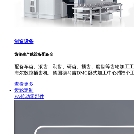
制造设备
齿轮生产线设备配备全
配备车齿、滚齿、剃齿、研齿、插齿、磨齿等齿轮加工工艺
海尔数控插齿机、德国德马吉DMG卧式加工中心(带5个工
查看更多
齿轮定制
FA传动零部件